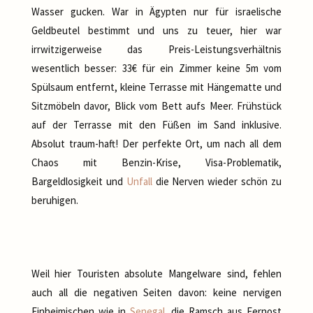
Wasser gucken. War in Ägypten nur für israelische
Geldbeutel bestimmt und uns zu teuer, hier war
irrwitzigerweise das Preis-Leistungsverhältnis
wesentlich besser: 33€ für ein Zimmer keine 5m vom
Spülsaum entfernt, kleine Terrasse mit Hängematte und
Sitzmöbeln davor, Blick vom Bett aufs Meer. Frühstück
auf der Terrasse mit den Füßen im Sand inklusive.
Absolut traum-haft! Der perfekte Ort, um nach all dem
Chaos mit Benzin-Krise, Visa-Problematik,
Bargeldlosigkeit und
Unfall
die Nerven wieder schön zu
beruhigen.
Weil hier Touristen absolute Mangelware sind, fehlen
auch all die negativen Seiten davon: keine nervigen
Einheimischen wie in
Senegal
, die Ramsch aus Fernost