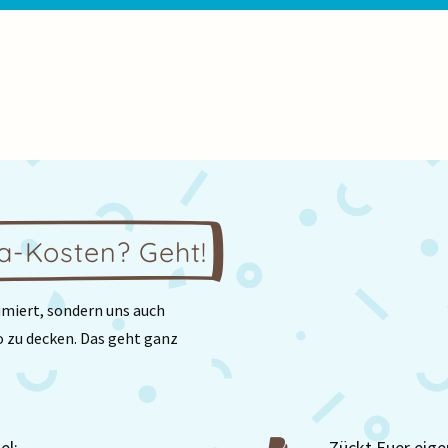
a-Kosten? Geht!
umiert, sondern uns auch
o zu decken. Das geht ganz
el:
Zückt Euer eige