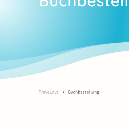
Buchbestel
TraveLove
Buchbestellung
5