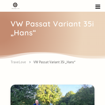
VW Passat Variant 35i
„Hans“
TraveLove
VW Passat Variant 35i „Hans“
5