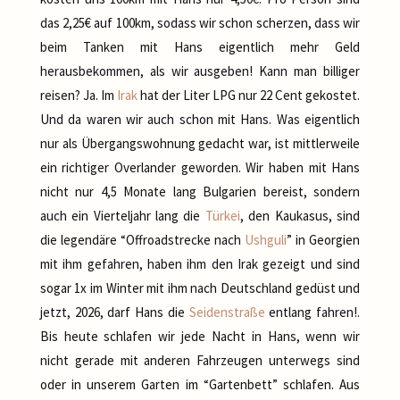
das 2,25€ auf 100km, sodass wir schon scherzen, dass wir
beim Tanken mit Hans eigentlich mehr Geld
herausbekommen, als wir ausgeben! Kann man billiger
reisen? Ja. Im
Irak
hat der Liter LPG nur 22 Cent gekostet.
Und da waren wir auch schon mit Hans. Was eigentlich
nur als Übergangswohnung gedacht war, ist mittlerweile
ein richtiger Overlander geworden. Wir haben mit Hans
nicht nur 4,5 Monate lang Bulgarien bereist, sondern
auch ein Vierteljahr lang die
Türkei
, den Kaukasus, sind
die legendäre “Offroadstrecke nach
Ushguli
” in Georgien
mit ihm gefahren, haben ihm den Irak gezeigt und sind
sogar 1x im Winter mit ihm nach Deutschland gedüst und
jetzt, 2026, darf Hans die
Seidenstraße
entlang fahren!.
Bis heute schlafen wir jede Nacht in Hans, wenn wir
nicht gerade mit anderen Fahrzeugen unterwegs sind
oder in unserem Garten im “Gartenbett” schlafen. Aus