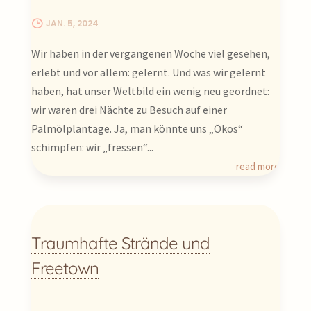
Geheimnisse Westafrikas zu entdecken?
JAN. 5, 2024
Lass dich von der Schönheit und der
kraftvollen Zuversicht Sierra Leones
Wir haben in der vergangenen Woche viel gesehen,
inspirieren!
erlebt und vor allem: gelernt. Und was wir gelernt
haben, hat unser Weltbild ein wenig neu geordnet:
wir waren drei Nächte zu Besuch auf einer
Palmölplantage. Ja, man könnte uns „Ökos“
schimpfen: wir „fressen“...
read more
Traumhafte Strände und
Freetown