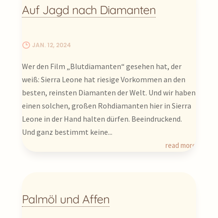
bewegende Geschichte und eine
Auf Jagd nach Diamanten
unglaubliche Widerstandsfähigkeit, die
man überall spürt. Sierra Leone ist das
perfekte Ziel für alle, die unberührte Natur
JAN. 12, 2024
und echte, unverfälschte Begegnungen
Wer den Film „Blutdiamanten“ gesehen hat, der
abseits der Touristenpfade suchen.
weiß: Sierra Leone hat riesige Vorkommen an den
Wir waren zutiefst beeindruckt von der
besten, reinsten Diamanten der Welt. Und wir haben
warmherzigen und optimistischen Energie
einen solchen, großen Rohdiamanten hier in Sierra
der Menschen in Sierra Leone. Ob auf der
Leone in der Hand halten dürfen. Beeindruckend.
Suche nach Diamanten oder der perfekten
Und ganz bestimmt keine...
Welle im Surferparadies, auf Tiwai Island,
read more
der Insel mit der höchsten Primatendichte
der Welt oder einsamen Dschungelpisten:
wir haben uns in Sierra Leone unglaublich
wohl gefühlt.
Palmöl und Affen
Bereit, eines der bestgehütetsten