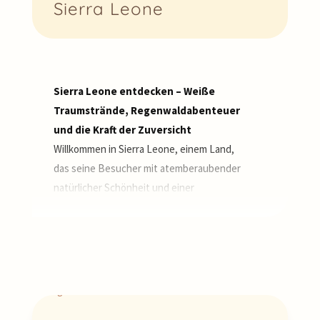
Sierra Leone
Sierra Leone entdecken – Weiße
Traumstrände, Regenwaldabenteuer
und die Kraft der Zuversicht
Willkommen in Sierra Leone, einem Land,
das seine Besucher mit atemberaubender
natürlicher Schönheit und einer
berührenden Herzlichkeit willkommen
heißt! Bekannt für einige der schönsten
und menschenleersten Strände
Westafrikas, bietet es so viel mehr: üppige
Regenwälder, die mit Schimpansen und
seltenen Vögeln bevölkert sind, eine