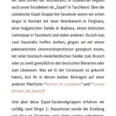
Mit dem Öffnen der Restaurants in Usbekistan begann
auch unser Sozialleben als „Expat“ in Taschkent. Über die
usbekische Expat-Gruppe bei Facebook waren wir schon
länger in Kontakt mit einer Amerikanerin in Ferghana,
einer bulgarischen Familie in Bukhara, einem britischen
Lehrerpaar in Taschkent und vielen anderen. Da sich nun
zwei Haushalte treffen durften, gingen wir mit einem
pakistanischen Universitätsprofessor georgisch essen,
mit einer bosnisch-niederländischen Familie zum Brunch
oder zu zweit gemütlich in den deutschen Bierarten oder
zum Libanesen. Was wir in der Coronazeit so gekocht
haben, lest Ihr in diesen beiden Beiträgen auf einer
anderen Plattform: “
Kochen im Lockdown
” und “
Corona
kitchen, die Zweite
“.
Und über diese Expat-Facebookgruppen erfuhren wir
zufällig zwei Dinge: 1.: Kasachstan würde die Erteilung
von Visa an Deutsche erst dann wieder aufnehmen,