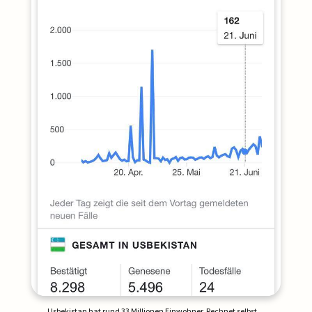
Usbekistan hat rund 33 Millionen Einwohner. Rechnet selbst…