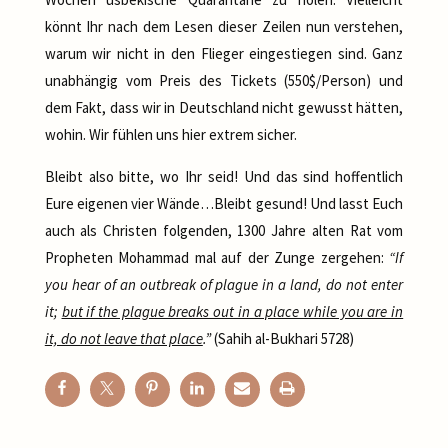
könnt Ihr nach dem Lesen dieser Zeilen nun verstehen,
warum wir nicht in den Flieger eingestiegen sind. Ganz
unabhängig vom Preis des Tickets (550$/Person) und
dem Fakt, dass wir in Deutschland nicht gewusst hätten,
wohin. Wir fühlen uns hier extrem sicher.
Bleibt also bitte, wo Ihr seid! Und das sind hoffentlich
Eure eigenen vier Wände…Bleibt gesund! Und lasst Euch
auch als Christen folgenden, 1300 Jahre alten Rat vom
Propheten Mohammad mal auf der Zunge zergehen:
“If
you hear of an outbreak of plague in a land, do not enter
it;
but if the plague breaks out in a place while you are in
it, do not leave that place
.”
(Sahih al-Bukhari 5728)