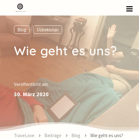
Blog
,
Usbekistan
Wie geht es uns?
Veröffentlicht am:
30. März 2020
TraveLove
Beiträge
Blog
Wie geht es uns?
5
5
5