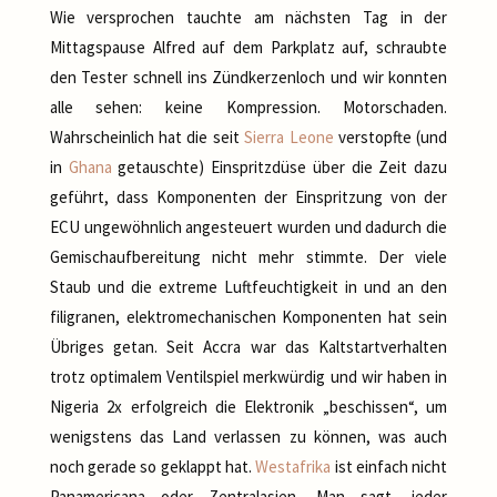
Wie versprochen tauchte am nächsten Tag in der
Mittagspause Alfred auf dem Parkplatz auf, schraubte
den Tester schnell ins Zündkerzenloch und wir konnten
alle sehen: keine Kompression. Motorschaden.
Wahrscheinlich hat die seit
Sierra Leone
verstopfte (und
in
Ghana
getauschte) Einspritzdüse über die Zeit dazu
geführt, dass Komponenten der Einspritzung von der
ECU ungewöhnlich angesteuert wurden und dadurch die
Gemischaufbereitung nicht mehr stimmte. Der viele
Staub und die extreme Luftfeuchtigkeit in und an den
filigranen, elektromechanischen Komponenten hat sein
Übriges getan. Seit Accra war das Kaltstartverhalten
trotz optimalem Ventilspiel merkwürdig und wir haben in
Nigeria 2x erfolgreich die Elektronik „beschissen“, um
wenigstens das Land verlassen zu können, was auch
noch gerade so geklappt hat.
Westafrika
ist einfach nicht
Panamericana oder Zentralasien. Man sagt, jeder