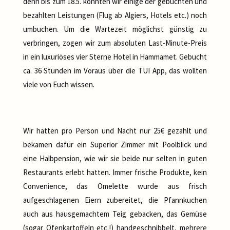
denn bis zum 18.5. konnten wir einige der gebuchten und
bezahlten Leistungen (Flug ab Algiers, Hotels etc.) noch
umbuchen. Um die Wartezeit möglichst günstig zu
verbringen, zogen wir zum absoluten Last-Minute-Preis
in ein luxuriöses vier Sterne Hotel in Hammamet. Gebucht
ca. 36 Stunden im Voraus über die TUI App, das wollten
viele von Euch wissen.
Wir hatten pro Person und Nacht nur 25€ gezahlt und
bekamen dafür ein Superior Zimmer mit Poolblick und
eine Halbpension, wie wir sie beide nur selten in guten
Restaurants erlebt hatten. Immer frische Produkte, kein
Convenience, das Omelette wurde aus frisch
aufgeschlagenen Eiern zubereitet, die Pfannkuchen
auch aus hausgemachtem Teig gebacken, das Gemüse
(sogar Ofenkartoffeln etc.!) handgeschnibbelt, mehrere