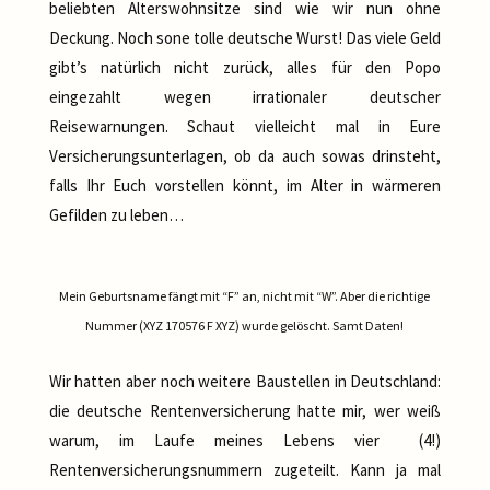
beliebten Alterswohnsitze sind wie wir nun ohne
Deckung. Noch sone tolle deutsche Wurst! Das viele Geld
gibt’s natürlich nicht zurück, alles für den Popo
eingezahlt wegen irrationaler deutscher
Reisewarnungen. Schaut vielleicht mal in Eure
Versicherungsunterlagen, ob da auch sowas drinsteht,
falls Ihr Euch vorstellen könnt, im Alter in wärmeren
Gefilden zu leben…
Mein Geburtsname fängt mit “F” an, nicht mit “W”. Aber die richtige
Nummer (XYZ 170576 F XYZ) wurde gelöscht. Samt Daten!
Wir hatten aber noch weitere Baustellen in Deutschland:
die deutsche Rentenversicherung hatte mir, wer weiß
warum, im Laufe meines Lebens vier (4!)
Rentenversicherungsnummern zugeteilt. Kann ja mal