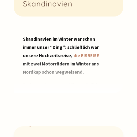
Skandinavien
Skandinavien im Winter war schon
immer unser “Ding”: schließlich war
unsere Hochzeitsreise,
die EISREISE
mit zwei Motorrädern im Winter ans
Nordkap schon wegweisend.
Wir haben einen ganzen Winter nördlich
des Polarkreises verbracht und mit viel
Zeit Schweden, Norwegen, Finnland und
das Baltikum erkundet. Außerhalb der
“Bullerbü-Blaubeer-Saison” eine ganz
spezielle Erfahrung.