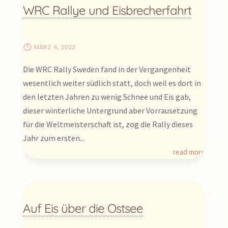
Wir sind mit unserem VW T4 Kittymobil
WRC Rallye und Eisbrecherfahrt
Eisstraßen über die Ostsee gefahren,
haben bei Temperaturen bis -37°C
gecampt und fast jede Nacht Nordlichter
MÄRZ 4, 2022
gesehen…
Die WRC Rally Sweden fand in der Vergangenheit
wesentlich weiter südlich statt, doch weil es dort in
den letzten Jahren zu wenig Schnee und Eis gab,
dieser winterliche Untergrund aber Vorrausetzung
für die Weltmeisterschaft ist, zog die Rally dieses
Jahr zum ersten...
read more
Auf Eis über die Ostsee