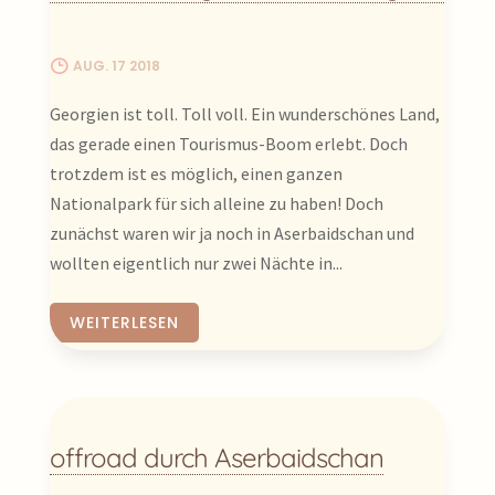
einer einzigartigen Mischung erleben
möchten.
AUG. 17 2018
Wir waren fasziniert von der Vielfalt, die
Georgien ist toll. Toll voll. Ein wunderschönes Land,
Aserbaidschan bietet. Wir sind durch die
das gerade einen Tourismus-Boom erlebt. Doch
verwinkelten Gassen der Altstadt von
trotzdem ist es möglich, einen ganzen
Baku (İçəri Şəhər) mit ihrem Palast der
Nationalpark für sich alleine zu haben! Doch
Schirwanschahs geschlendert, sind
zunächst waren wir ja noch in Aserbaidschan und
atemberaubende Wege in den Bergen bei
wollten eigentlich nur zwei Nächte in...
Xınalıq gefahren– einem der
höchstgelegenen und abgelegensten
WEITERLESEN
Dörfer Europas –, haben auf den Märkten
Haselnüsse und traditionelles Handwerk
entdeckt und in Sheki die prunkvollen
Khanspaläste und die berühmten
offroad durch Aserbaidschan
Shebeke-Fenster bestaunt.