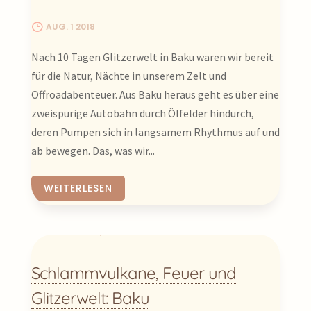
Bereit für ein Reiseabenteuer der
Kontraste? Dann klicke Dich durch unsere
AUG. 1 2018
Berichte und lass Dich vom Feuer
Nach 10 Tagen Glitzerwelt in Baku waren wir bereit
Aserbaidschans entfachen!
für die Natur, Nächte in unserem Zelt und
Viel Spaß beim Entdecken dieses
Offroadabenteuer. Aus Baku heraus geht es über eine
einzigartigen Landes!
zweispurige Autobahn durch Ölfelder hindurch,
deren Pumpen sich in langsamem Rhythmus auf und
ab bewegen. Das, was wir...
WEITERLESEN
Schlammvulkane, Feuer und
Glitzerwelt: Baku