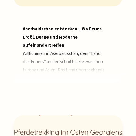
Aserbaidschan entdecken – Wo Feuer,
Erdöl, Berge und Moderne
aufeinandertreffen
Willkommen in Aserbaidschan, dem “Land
des Feuers” an der Schnittstelle zwischen
Europa und Asien! Das Land überrascht mit
extremen Kontrasten: ewige Flammen, die
natürlicherweise aus dem Boden züngeln,
ultra-moderne Architektur der Hauptstadt
Baku am Kaspischen Meer und uralte
Karawanenstädte und traditionelles
Dorfleben im Großen Kaukasus.
Aserbaidschan ist das perfekte Reiseziel
Pferdetrekking im Osten Georgiens
für alle, die Kultur, Natur und Urbanität in