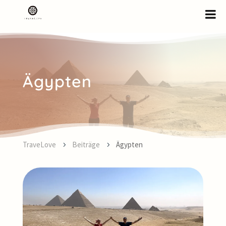
Ägypten
TraveLove
Beiträge
Ägypten
5
5