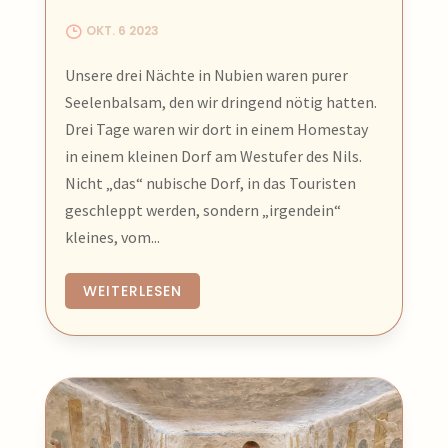
wertvolle Tipps für deine eigene Reise –
OKT. 6 2023
von der besten Zeit für einen
Tempelbesuch bis hin zu versteckten
Unsere drei Nächte in Nubien waren purer
Oasen in der Wüste.
Seelenbalsam, den wir dringend nötig hatten.
Drei Tage waren wir dort in einem Homestay
Bereit für ein Abenteuer durch die
in einem kleinen Dorf am Westufer des Nils.
Jahrtausende? Dann reise mit uns virtuell
Nicht „das“ nubische Dorf, in das Touristen
durch die zeitlose Magie Ägyptens!
geschleppt werden, sondern „irgendein“
Lass dich verzaubern!
kleines, vom...
WEITERLESEN