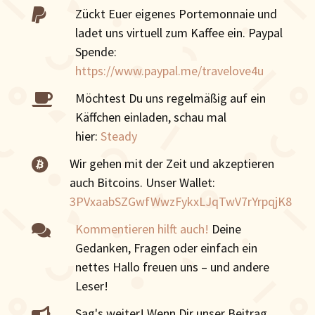
Zückt Euer eigenes Portemonnaie und

ladet uns virtuell zum Kaffee ein. Paypal
Spende:
https://www.paypal.me/travelove4u
Möchtest Du uns regelmäßig auf ein

Käffchen einladen, schau mal
hier:
Steady
Wir gehen mit der Zeit und akzeptieren

auch Bitcoins. Unser Wallet:
3PVxaabSZGwfWwzFykxLJqTwV7rYrpqjK8
Kommentieren hilft auch!
Deine

Gedanken, Fragen oder einfach ein
nettes Hallo freuen uns – und andere
Leser!
Sag's weiter! Wenn Dir unser Beitrag
